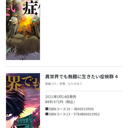
異世界でも無難に生きたい症候群 4
笹峰コウ／安泰／ひたきゆう
2021年5月14日発売
B6判 671円（税込）
■ISBNコード10：480001090X
■ISBNコード13：9784800010902