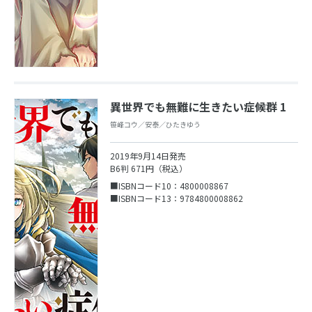
異世界でも無難に生きたい症候群 1
笹峰コウ／安泰／ひたきゆう
2019年9月14日発売
B6判 671円（税込）
■ISBNコード10：4800008867
■ISBNコード13：9784800008862