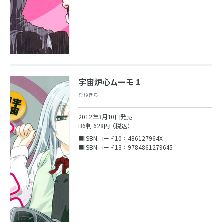
宇宙炉心ムーモ 1
むねきち
2012年3月10日発売
B6判 628円（税込）
■ISBNコード10：486127964X
■ISBNコード13：9784861279645