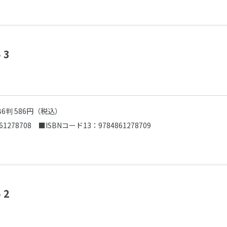
 3
B6判 586円（税込）
61278708
■ISBNコード13：9784861278709
 2