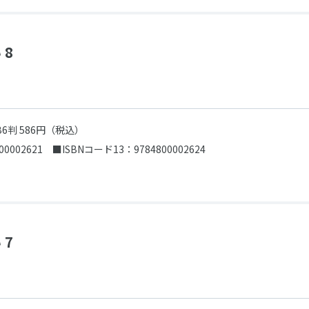
 8
B6判 586円（税込）
00002621
■ISBNコード13：9784800002624
 7