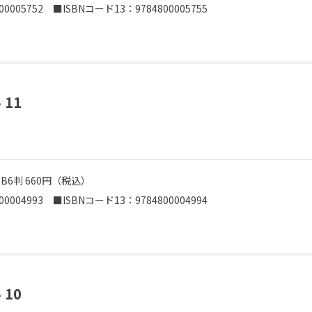
00005752
■ISBNコード13：9784800005755
11
売
B6判 660円（税込）
00004993
■ISBNコード13：9784800004994
10