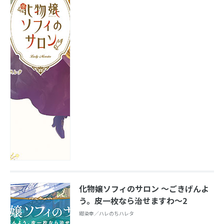
化物嬢ソフィのサロン ～ごきげんよ
う。皮一枚なら治せますわ～2
紺染幸／ハレのちハレタ