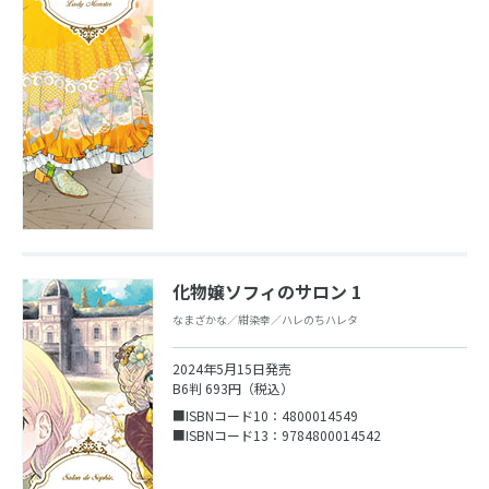
化物嬢ソフィのサロン 1
なまざかな／紺染幸／ハレのちハレタ
2024年5月15日発売
B6判 693円（税込）
■ISBNコード10：4800014549
■ISBNコード13：9784800014542