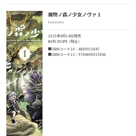
魔物ノ森ノ少女ノヴァ 1
kamatama
2025年4月14日発売
B6判 803円（税込）
■ISBNコード10：4800015847
■ISBNコード13：9784800015846