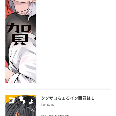
クソザコちょろイン西賀蜂 1
kamatama