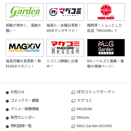
感動が芽吹く、漫画の
毎週火・金曜日更新！
関西発！シュッとした
園――。
WEBマンガサイト！
缶詰「MAGKAN」!!
毎週月曜お昼更新！無
ニコニコ静画に出張
MGノベルズと画集・書
料WEBマガジン！
中！
籍の情報ページ！
お知らせ
月刊コミックガーデン
コミックス・書籍
マグコミ
アニメ・映像情報
MAGKAN
発売カレンダー
MAGxiv
特約店様一覧
MAG Garden BOOKS