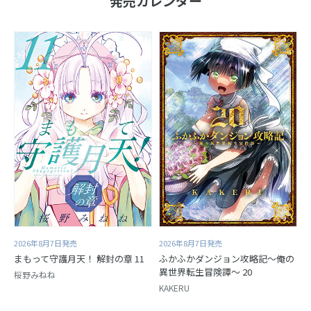
発売カレンダー
2026年8月7日発売
2026年8月7日発売
まもって守護月天！ 解封の章 11
ふかふかダンジョン攻略記～俺の
異世界転生冒険譚～ 20
桜野みねね
KAKERU