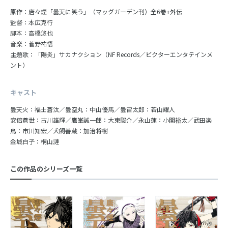
原作：唐々煙「曇天に笑う」（マッグガーデン刊）全6巻+外伝
監督：本広克行
脚本：高橋悠也
音楽：菅野祐悟
主題歌：「陽炎」サカナクション（NF Records／ビクターエンタテインメ
ント）
キャスト
曇天火：福士蒼汰／曇空丸：中山優馬／曇宙太郎：若山耀人
安倍蒼世：古川雄輝／鷹峯誠一郎：大東駿介／永山蓮：小関裕太／武田楽
鳥：市川知宏／犬飼善蔵：加治将樹
金城白子：桐山漣
この作品のシリーズ一覧