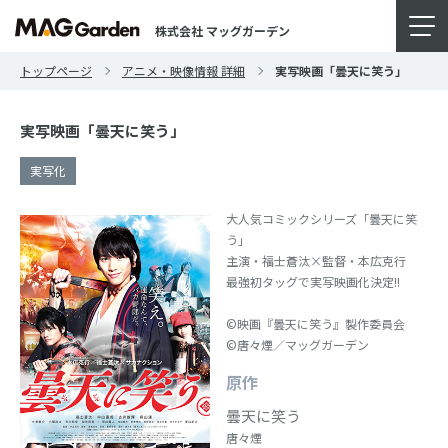
株式会社 マッグガーデン
トップページ
アニメ・映像情報 詳細
実写映画「曇天に笑う」
実写映画「曇天に笑う」
実写化
大人気コミックシリーズ「曇天に笑
う」
主演・福士蒼汰×監督・本広克行
最強初タッグで実写映画化決定!!
©映画『曇天に笑う』製作委員会
©唐々煙／マッグガーデン
原作
曇天に笑う
唐々煙