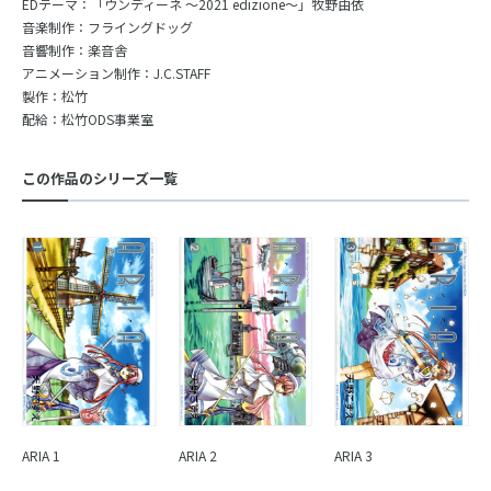
EDテーマ：「ウンディーネ ～2021 edizione～」牧野由依
音楽制作：フライングドッグ
音響制作：楽音舎
アニメーション制作：J.C.STAFF
製作：松竹
配給：松竹ODS事業室
この作品のシリーズ一覧
ARIA 1
ARIA 2
ARIA 3