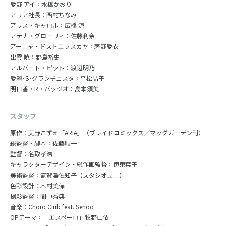
愛野 アイ：水橋かおり
アリア社長：西村ちなみ
アリス・キャロル：広橋 涼
アテナ・グローリィ：佐藤利奈
アーニャ・ドストエフスカヤ：茅野愛衣
出雲 暁：野島裕史
アルバート・ピット：渡辺明乃
愛麗･S･グランチェスタ：平松晶子
明日香・R・バッジオ：島本須美
スタッフ
原作：天野こずえ「ARIA」（ブレイドコミックス／マッグガーデン刊）
総監督・脚本：佐藤順一
監督：名取孝浩
キャラクターデザイン・総作画監督：伊東葉子
美術監督：氣賀澤佐知子（スタジオユニ）
色彩設計：木村美保
撮影監督：間中秀典
音楽：Choro Club feat. Senoo
OPテーマ：「エスペーロ」牧野由依