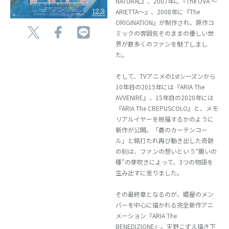
NATURAL』、2007年に『The OVA ～
ARIETTA～』、2008年に『The
ORIGINATION』が制作され、原作コ
ミックの雰囲気そのままの優しい世
界が数多くのファンを魅了しまし
た。
そして、TVアニメの1stシーズンから
10年目の2015年には『ARIA The
AVVENIRE』、15年目の2020年には
『ARIA The CREPUSCOLO』と、メモ
リアルイヤーを祝福するかのように
新作が公開。「蒼のカーテンコー
ル」と銘打たれ再び動き出した奇跡
の刻は、ファンの想いという“願いの
種”の芽吹きによって、3つの物語を
生み出すに至りました。
その最終章となるのが、姫屋のメン
バーを中心に描かれる完全新作アニ
メーション『ARIA The
BENEDIZIONE』。天野こずえ描き下