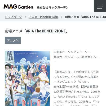
株式会社 マッグガーデン
トップページ
アニメ・映像情報 詳細
劇場アニメ「ARIA The BENED
劇場アニメ「ARIA The BENEDIZIONE」
アニメ化
未来形ヒーリングストーリー
蒼のカーテンコール《最終章》へー
ー
『あまんちゅ！』の作者としても知
られる天野こずえが描いた未来形ヒ
ーリングコミック『ARIA』。
単行本累計465万部、関連書籍累計
82万部が発行された本作は、2005年
に『ARIA The ANIMATION』としてア
ニメ化。その後も、2006年に『The