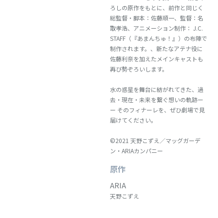
ろしの原作をもとに、前作と同じく
総監督・脚本：佐藤順一、監督：名
取孝浩、アニメーション制作： J.C.
STAFF（『あまんちゅ！』）の布陣で
制作されます。、新たなアテナ役に
佐藤利奈を加えたメインキャストも
再び勢ぞろいします。
水の惑星を舞台に紡がれてきた、過
去・現在・未来を繋ぐ想いの軌跡ー
ー そのフィナーレを、ぜひ劇場で見
届けてください。
©2021 天野こずえ／マッグガーデ
ン・ARIAカンパニー
原作
ARIA
天野こずえ