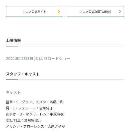
アニメ公式サイト
アニメ公式X(旧Twitter)
上映情報
2021年12月3日(金)よりロードショー
スタッフ・キャスト
キャスト
藍華・S・グランチェスタ：斎藤千和
晃・E・フェラーリ：皆川純子
あずさ・B・マクラーレン：中原麻衣
水無 灯里：葉月絵理乃
アリシア・フローレンス：大原さやか