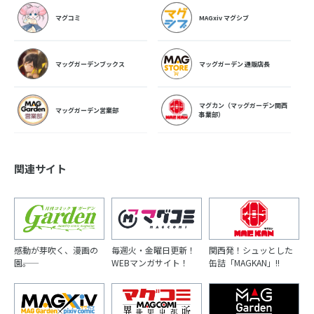
マグコミ
MAGxiv マグシブ
マッグガーデンブックス
マッグガーデン 通販店長
マグカン（マッグガーデン関西
マッグガーデン営業部
事業部）
関連サイト
感動が芽吹く、漫画の
毎週火・金曜日更新！
関西発！シュッとした
園――。
WEBマンガサイト！
缶詰「MAGKAN」!!