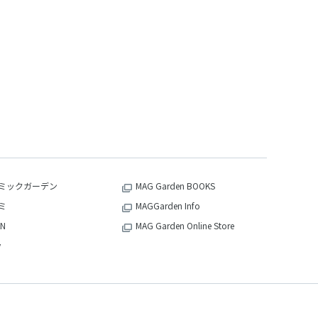
ミックガーデン
MAG Garden BOOKS
ミ
MAGGarden Info
N
MAG Garden Online Store
v