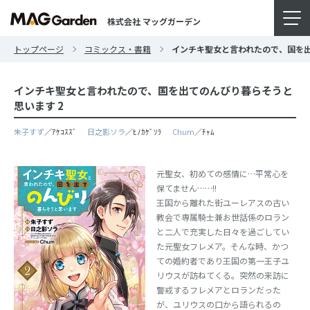
株式会社 マッグガーデン
トップページ
コミックス・書籍
インチキ聖女と言われたので、国を出
インチキ聖女と言われたので、国を出てのんびり暮らそうと
思います 2
朱子すず
／ｱｹｺｽｽﾞ
日之影ソラ
／ﾋﾉｶｹﾞｿﾗ
Chum
／ﾁｬﾑ
元聖女、初めての感情に…平常心を
保てません……!!
王国から離れた街ユーレアスの古い
教会で専属騎士兼お世話係のロラン
と二人で充実した日々を過ごしてい
た元聖女フレメア。そんな時、かつ
ての婚約者であり王国の第一王子ユ
リウスが訪ねてくる。突然の来訪に
警戒するフレメアとロランだった
が、ユリウスの口から語られるの