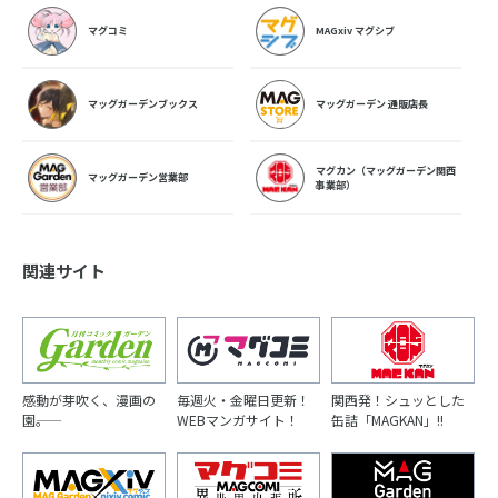
マグコミ
MAGxiv マグシブ
マッグガーデンブックス
マッグガーデン 通販店長
マグカン（マッグガーデン関西
マッグガーデン営業部
事業部）
関連サイト
感動が芽吹く、漫画の
毎週火・金曜日更新！
関西発！シュッとした
園――。
WEBマンガサイト！
缶詰「MAGKAN」!!