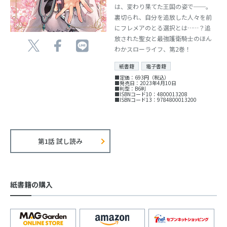
は、変わり果てた王国の姿で──。
裏切られ、自分を追放した人々を前
にフレメアのとる選択とは……？追
放された聖女と最強護衛騎士のほん
わかスローライフ、第2巻！
紙書籍
電子書籍
■定価：693円（税込）
■発売日：2023年4月10日
■判型：B6判
■ISBNコード10：4800013208
■ISBNコード13：9784800013200
第1話 試し読み
紙書籍の購入