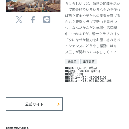
らけらしいけど、前世の知識を活か
して錬金術でいろいろなものを作れ
ば自立資金や弟たちの学費を稼げる
かも？音楽クラブで新曲を書きつ
つ、なんだかんだと学園生活満喫
中……のはずが、騎士クラブのゴタ
ゴタになぜか協力をお願いされるペ
イシェンス。どうやら騒動にはキー
ス王子が関わっているらしく――！？
紙書籍
電子書籍
■定価：1,430円（税込）
■発売日：2024年1月10日
■判型：B6判
■ISBNコード10：4800014107
■ISBNコード13：9784800014108
公式サイト
紙書籍の購入