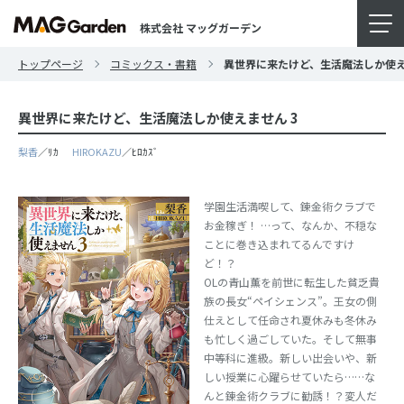
株式会社 マッグガーデン
トップページ
コミックス・書籍
異世界に来たけど、生活魔法しか使え
異世界に来たけど、生活魔法しか使えません 3
梨香
／ﾘｶ
HIROKAZU
／ﾋﾛｶｽﾞ
学園生活満喫して、錬金術クラブで
お金稼ぎ！ …って、なんか、不穏な
ことに巻き込まれてるんですけ
ど！？
OLの青山薫を前世に転生した貧乏貴
族の長女“ペイシェンス”。王女の側
仕えとして任命され夏休みも冬休み
も忙しく過ごしていた。そして無事
中等科に進級。新しい出会いや、新
しい授業に心躍らせていたら……な
んと錬金術クラブに勧誘！？変人だ