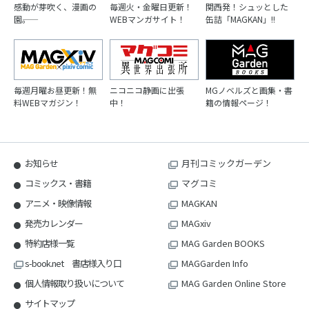
感動が芽吹く、漫画の
毎週火・金曜日更新！
関西発！シュッとした
園――。
WEBマンガサイト！
缶詰「MAGKAN」!!
毎週月曜お昼更新！無
ニコニコ静画に出張
MGノベルズと画集・書
料WEBマガジン！
中！
籍の情報ページ！
お知らせ
月刊コミックガーデン
コミックス・書籍
マグコミ
アニメ・映像情報
MAGKAN
発売カレンダー
MAGxiv
特約店様一覧
MAG Garden BOOKS
s-book.net 書店様入り口
MAGGarden Info
個人情報取り扱いについて
MAG Garden Online Store
サイトマップ