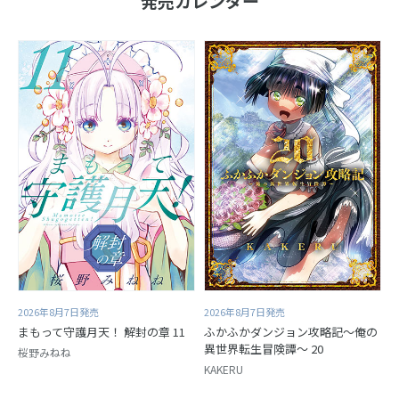
発売カレンダー
2026年8月7日発売
2026年8月7日発売
まもって守護月天！ 解封の章 11
ふかふかダンジョン攻略記～俺の
異世界転生冒険譚～ 20
桜野みねね
KAKERU