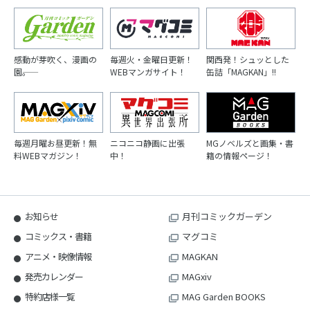
感動が芽吹く、漫画の
毎週火・金曜日更新！
関西発！シュッとした
園――。
WEBマンガサイト！
缶詰「MAGKAN」!!
毎週月曜お昼更新！無
ニコニコ静画に出張
MGノベルズと画集・書
料WEBマガジン！
中！
籍の情報ページ！
お知らせ
月刊コミックガーデン
コミックス・書籍
マグコミ
アニメ・映像情報
MAGKAN
発売カレンダー
MAGxiv
特約店様一覧
MAG Garden BOOKS