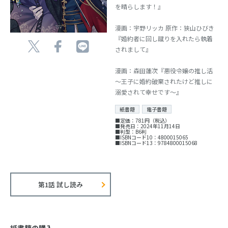
を晴らします！』
漫画：宇野リッカ 原作：狭山ひびき
『婚約者に回し蹴りを入れたら執着
されまして』
漫画：森田蓮次『悪役令嬢の推し活
～王子に婚約破棄されたけど推しに
溺愛されて幸せです～』
紙書籍
電子書籍
■定価：781円（税込）
■発売日：2024年11月14日
■判型：B6判
■ISBNコード10：4800015065
■ISBNコード13：9784800015068
第1話 試し読み