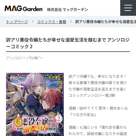
株式会社 マッグガーデン
トップページ
コミックス・書籍
訳アリ悪役令嬢たちが幸せな溺愛生活
訳アリ悪役令嬢たちが幸せな溺愛生活を掴むまで アンソロジ
ーコミック 2
アンソロジー
／ｱﾝｿﾛｼﾞｰ
訳アリ令嬢でも、幸せになります！
様々な事情で悪役令嬢の誹りを受け
た令嬢が溺愛生活を送るまでを描く
コミックアンソロジー第2弾!
漫画：田中ててて 原作：顎木あくみ
『つなぎの巫女』
漫画：七海といろ『濡れ衣を着せら
れたので、探偵令嬢になりその疑惑