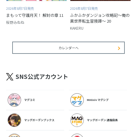
2026年8月7日発売
2026年8月7日発売
まもって守護月天！ 解封の章 11
ふかふかダンジョン攻略記～俺の
異世界転生冒険譚～ 20
桜野みねね
KAKERU
カレンダーへ
SNS公式アカウント
マグコミ
MAGxiv マグシブ
マッグガーデンブックス
マッグガーデン 通販店長