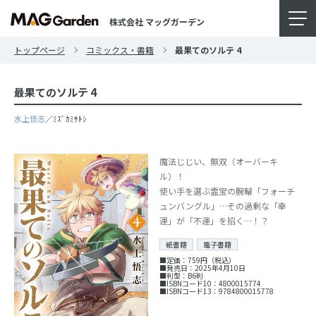
株式会社 マッグガーデン
トップページ
コミックス・書籍
最果てのソルテ 4
最果てのソルテ 4
水上悟志
／ﾐｽﾞｶﾐｻﾄｼ
魔法じじい、無双（オーバーキ
ル）！
使い手を選ぶ霊宝の腕輪「フォーチ
ュンバングル」…その過剰な「幸
運」が「不運」を招く…！？
紙書籍
電子書籍
■定価：759円（税込）
■発売日：2025年4月10日
■判型：B6判
■ISBNコード10：4800015774
■ISBNコード13：9784800015778