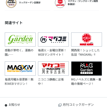
マグカン（マッグガーデン関西
マッグガーデン営業部
事業部）
関連サイト
感動が芽吹く、漫画の
毎週火・金曜日更新！
関西発！シュッとした
園――。
WEBマンガサイト！
缶詰「MAGKAN」!!
毎週月曜お昼更新！無
ニコニコ静画に出張
MGノベルズと画集・書
料WEBマガジン！
中！
籍の情報ページ！
お知らせ
月刊コミックガーデン