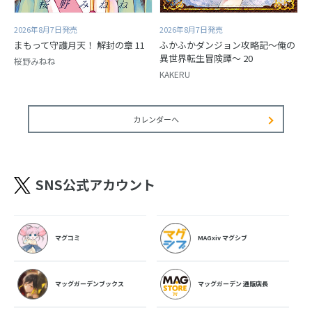
2026年8月7日発売
2026年8月7日発売
まもって守護月天！ 解封の章 11
ふかふかダンジョン攻略記～俺の
異世界転生冒険譚～ 20
桜野みねね
KAKERU
カレンダーへ
SNS公式アカウント
マグコミ
MAGxiv マグシブ
マッグガーデンブックス
マッグガーデン 通販店長