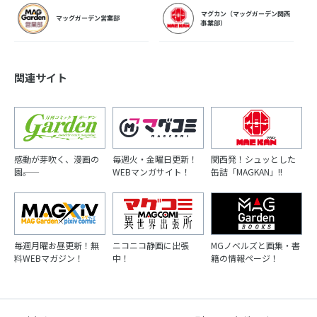
マグカン（マッグガーデン関西
マッグガーデン営業部
事業部）
関連サイト
感動が芽吹く、漫画の
毎週火・金曜日更新！
関西発！シュッとした
園――。
WEBマンガサイト！
缶詰「MAGKAN」!!
毎週月曜お昼更新！無
ニコニコ静画に出張
MGノベルズと画集・書
料WEBマガジン！
中！
籍の情報ページ！