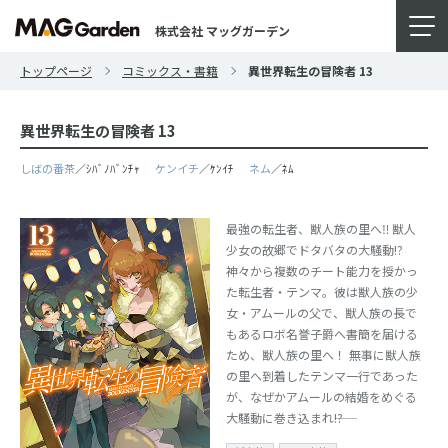
株式会社 マッグガーデン
トップページ
コミックス・書籍
異世界転生の冒険者 13
異世界転生の冒険者 13
しばの番茶
／ｼﾊﾞﾉﾊﾞﾝﾁｬ
ケンイチ
／ｹﾝｲﾁ
ネム
／ﾈﾑ
最強の転生者、獣人族の里へ‼ 獣人
少女の故郷でドタバタの大騒動!?
神々から複数のチート能力を授かっ
た転生者・テンマ。彼は獣人族の少
女・アムールの父で、獣人族の長で
もあるロボ名誉子爵へ書簡を届ける
ため、獣人族の里へ！ 無事に獣人族
の里へ到着したテンマ一行であった
が、なぜかアムールの結婚をめぐる
大騒動に巻き込まれ――!?