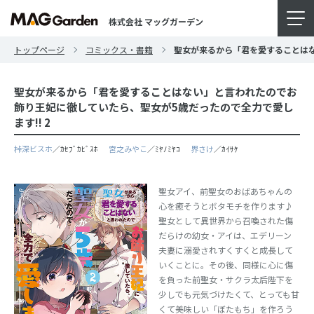
株式会社 マッグガーデン
トップページ
コミックス・書籍
聖女が来るから「君を愛することはな
聖女が来るから「君を愛することはない」と言われたのでお
飾り王妃に徹していたら、聖女が5歳だったので全力で愛し
ます!! 2
桛深ビスホ
／ｶｾﾌﾞｶﾋﾞｽﾎ
宮之みやこ
／ﾐﾔﾉﾐﾔｺ
界さけ
／ｶｲｻｹ
聖女アイ、前聖女のおばあちゃんの
心を癒そうとボタモチを作ります♪
聖女として異世界から召喚された傷
だらけの幼女・アイは、エデリーン
夫妻に溺愛されすくすくと成長して
いくことに。その後、同様に心に傷
を負った前聖女・サクラ太后陛下を
少しでも元気づけたくて、とっても甘
くて美味しい「ぼたもち」を作ろう