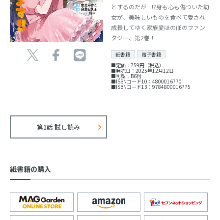
とするのだが…!?身も心も傷ついた幼
女が、美味しいものを食べて愛され
成長してゆく家族愛ほのぼのファン
タジー、第2巻！
紙書籍
電子書籍
■定価：759円（税込）
■発売日：2025年12月12日
■判型：B6判
■ISBNコード10：4800016770
■ISBNコード13：9784800016775
第1話 試し読み
紙書籍の購入