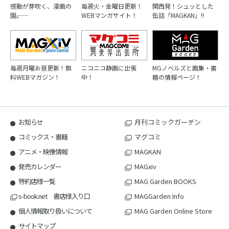
感動が芽吹く、漫画の
毎週火・金曜日更新！
関西発！シュッとした
園――。
WEBマンガサイト！
缶詰「MAGKAN」!!
毎週月曜お昼更新！無
ニコニコ静画に出張
MGノベルズと画集・書
料WEBマガジン！
中！
籍の情報ページ！
お知らせ
月刊コミックガーデン
コミックス・書籍
マグコミ
アニメ・映像情報
MAGKAN
発売カレンダー
MAGxiv
特約店様一覧
MAG Garden BOOKS
s-book.net 書店様入り口
MAGGarden Info
個人情報取り扱いについて
MAG Garden Online Store
サイトマップ