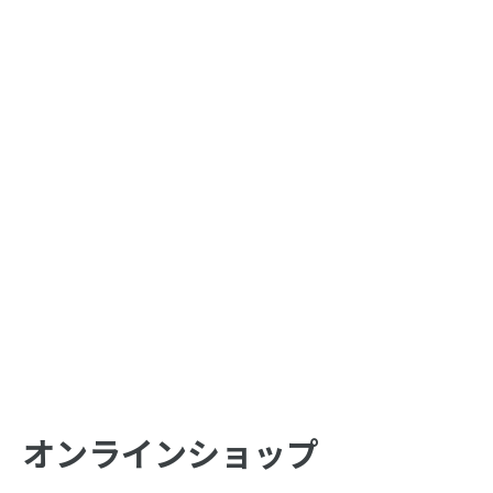
の覚
特級探索師への覚
の 2
醒 1
オンラインショップ