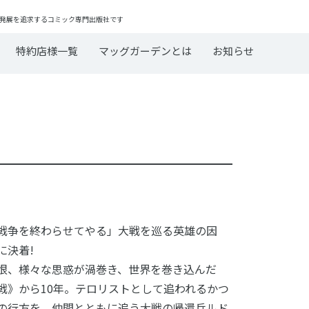
発展を追求するコミック専門出版社です
特約店様一覧
マッグガーデンとは
お知らせ
戦争を終わらせてやる」大戦を巡る英雄の因
に決着!
恨、様々な思惑が渦巻き、世界を巻き込んだ
戦》から10年。テロリストとして追われるかつ
の行方を、仲間とともに追う大戦の帰還兵ルド