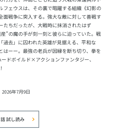
ルフェウスは、その裏で暗躍する組織《幻影の
全面戦争に突入する。強大な敵に対して善戦す
ーたちだったが、大戦時に抹消されたはず
遺産”の魔の手が刻一刻と彼らに迫っていた。戦
「過去」に囚われた英雄が見据える、平和な
とはーー。最強の老兵が因縁を断ち切り、拳を
 ハードボイルド×アクションファンタジー、
!
2026年7月9日
1話 試し読み