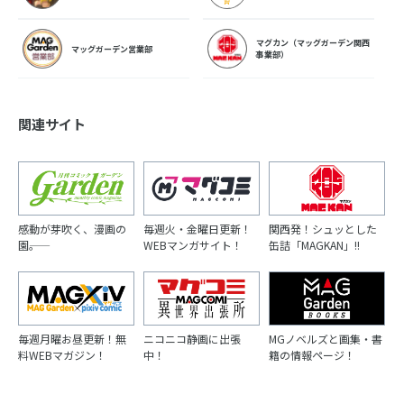
マグカン（マッグガーデン関西
マッグガーデン営業部
事業部）
関連サイト
感動が芽吹く、漫画の
毎週火・金曜日更新！
関西発！シュッとした
園――。
WEBマンガサイト！
缶詰「MAGKAN」!!
毎週月曜お昼更新！無
ニコニコ静画に出張
MGノベルズと画集・書
料WEBマガジン！
中！
籍の情報ページ！