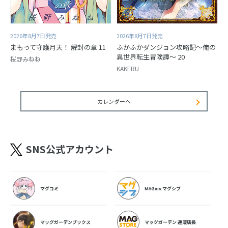
2026年8月7日発売
2026年8月7日発売
まもって守護月天！ 解封の章 11
ふかふかダンジョン攻略記～俺の
異世界転生冒険譚～ 20
桜野みねね
KAKERU
カレンダーへ
SNS公式アカウント
マグコミ
MAGxiv マグシブ
マッグガーデンブックス
マッグガーデン 通販店長