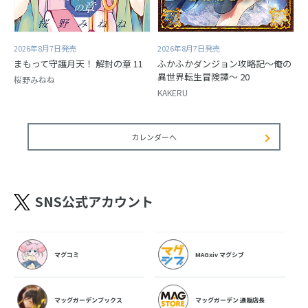
2026年8月7日発売
2026年8月7日発売
まもって守護月天！ 解封の章 11
ふかふかダンジョン攻略記～俺の
異世界転生冒険譚～ 20
桜野みねね
KAKERU
カレンダーへ
SNS公式アカウント
マグコミ
MAGxiv マグシブ
マッグガーデンブックス
マッグガーデン 通販店長