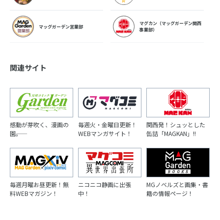
マグカン（マッグガーデン関西
マッグガーデン営業部
事業部）
関連サイト
感動が芽吹く、漫画の
毎週火・金曜日更新！
関西発！シュッとした
園――。
WEBマンガサイト！
缶詰「MAGKAN」!!
毎週月曜お昼更新！無
ニコニコ静画に出張
MGノベルズと画集・書
料WEBマガジン！
中！
籍の情報ページ！