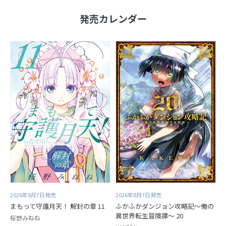
発売カレンダー
2026年8月7日発売
2026年8月7日発売
まもって守護月天！ 解封の章 11
ふかふかダンジョン攻略記～俺の
異世界転生冒険譚～ 20
桜野みねね