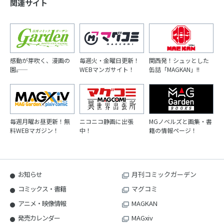
関連サイト
感動が芽吹く、漫画の
毎週火・金曜日更新！
関西発！シュッとした
園――。
WEBマンガサイト！
缶詰「MAGKAN」!!
毎週月曜お昼更新！無
ニコニコ静画に出張
MGノベルズと画集・書
料WEBマガジン！
中！
籍の情報ページ！
お知らせ
月刊コミックガーデン
コミックス・書籍
マグコミ
アニメ・映像情報
MAGKAN
発売カレンダー
MAGxiv