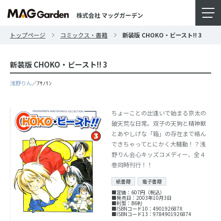
株式会社 マッグガーデン
トップページ
コミックス・書籍
新装版 CHOKO・ビースト!! 3
新装版 CHOKO・ビースト!! 3
浅野りん
／ｱｻﾉﾘﾝ
ちょーことの出逢いで始まる京太の
破天荒な日常。双子の天狗と精神獣
とあやしげな「箱」の存在まで絡ん
できちゃってとにかく大騒動！？浅
野りん会心キッズコメディー、全４
巻同時刊行！！
紙書籍
電子書籍
■定価：607円（税込）
■発売日：2003年10月3日
■判型：B6判
■ISBNコード10：490192687X
■ISBNコード13：9784901926874