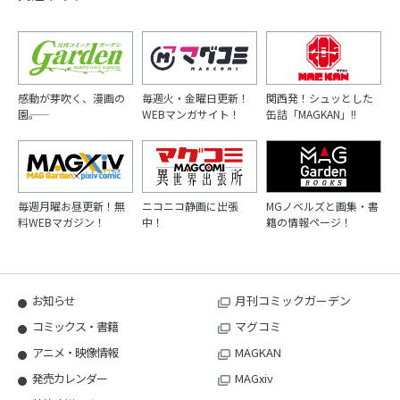
感動が芽吹く、漫画の
毎週火・金曜日更新！
関西発！シュッとした
園――。
WEBマンガサイト！
缶詰「MAGKAN」!!
毎週月曜お昼更新！無
ニコニコ静画に出張
MGノベルズと画集・書
料WEBマガジン！
中！
籍の情報ページ！
お知らせ
月刊コミックガーデン
コミックス・書籍
マグコミ
アニメ・映像情報
MAGKAN
発売カレンダー
MAGxiv