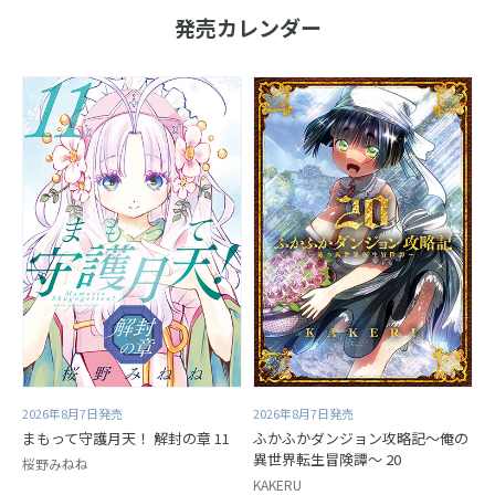
発売カレンダー
2026年8月7日発売
2026年8月7日発売
まもって守護月天！ 解封の章 11
ふかふかダンジョン攻略記～俺の
異世界転生冒険譚～ 20
桜野みねね
KAKERU