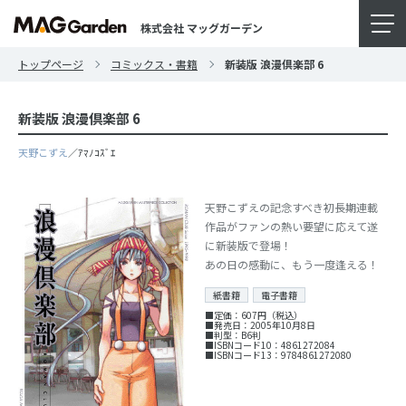
株式会社 マッグガーデン
トップページ
コミックス・書籍
新装版 浪漫倶楽部 6
新装版 浪漫倶楽部 6
天野こずえ
／ｱﾏﾉｺｽﾞｴ
天野こずえの記念すべき初長期連載
作品がファンの熱い要望に応えて遂
に新装版で登場！
あの日の感動に、もう一度逢える！
紙書籍
電子書籍
■定価：607円（税込）
■発売日：2005年10月8日
■判型：B6判
■ISBNコード10：4861272084
■ISBNコード13：9784861272080