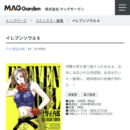
株式会社 マッグガーデン
トップページ
コミックス・書籍
イレブンソウル 6
イレブンソウル 6
戸土野正内郎
／ﾄﾄﾞﾉｾｲｳﾁﾛｳ
伊藤の死を乗り越えられぬまま、北
米に派兵される侍部隊。支柱を欠い
た一番隊に、絶体絶命の危機が訪れ
る…！
紙書籍
電子書籍
■定価：628円（税込）
■発売日：2008年9月10日
■判型：B6判
■ISBNコード10：4861275318
■ISBNコード13：9784861275319