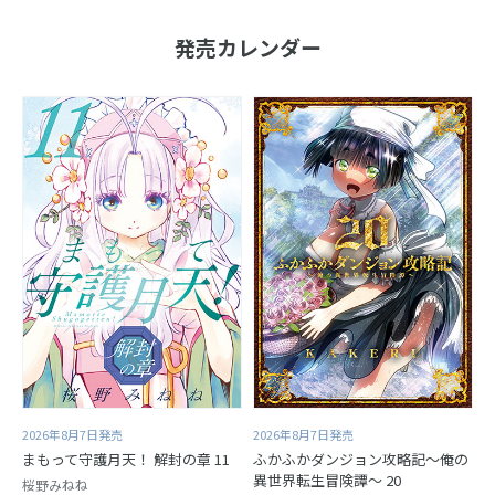
発売カレンダー
2026年8月7日発売
2026年8月7日発売
まもって守護月天！ 解封の章 11
ふかふかダンジョン攻略記～俺の
異世界転生冒険譚～ 20
桜野みねね