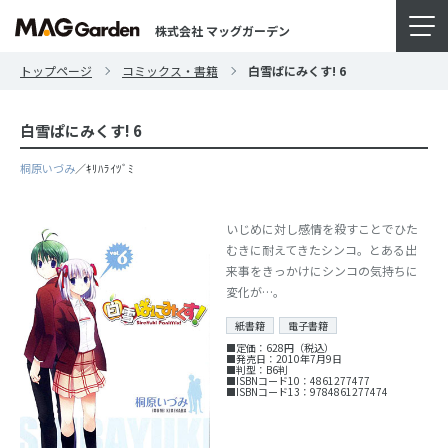
株式会社 マッグガーデン
トップページ
コミックス・書籍
白雪ぱにみくす! 6
白雪ぱにみくす! 6
桐原いづみ
／ｷﾘﾊﾗｲﾂﾞﾐ
いじめに対し感情を殺すことでひた
むきに耐えてきたシンコ。とある出
来事をきっかけにシンコの気持ちに
変化が…。
紙書籍
電子書籍
■定価：628円（税込）
■発売日：2010年7月9日
■判型：B6判
■ISBNコード10：4861277477
■ISBNコード13：9784861277474