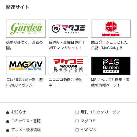
関連サイト
感動が芽吹く、漫画の
毎週火・金曜日更新！
関西発！シュッとした
園――。
WEBマンガサイト！
缶詰「MAGKAN」!!
毎週月曜お昼更新！無
ニコニコ静画に出張
MGノベルズと画集・書
料WEBマガジン！
中！
籍の情報ページ！
お知らせ
月刊コミックガーデン
コミックス・書籍
マグコミ
アニメ・映像情報
MAGKAN