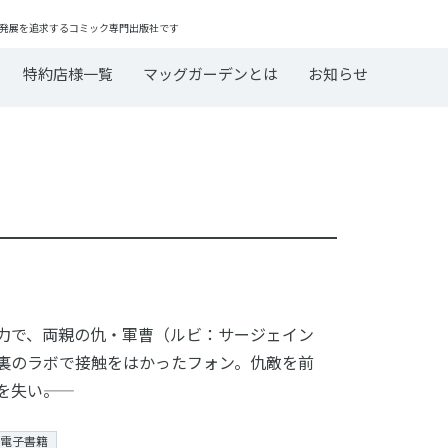
発展を追求するコミック専門出版社です
特約店様一覧
マッグガーデンとは
お知らせ
力で、両親の仇・軍曹（ルビ：サージェイン
裏のラボで接触をはかったフォン。仇敵を前
失い――。
電子書籍