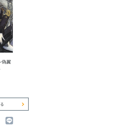
～偽翼
1
る