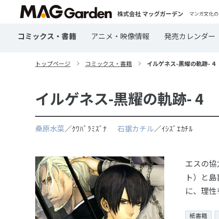
株式会社 マッグガーデン
マンガ文化の
コミックス・書籍
アニメ・映像情報
発売カレンダー
トップページ
コミックス・書籍
イルゲネス-黒耀の軌跡- 4
イルゲネス-黒耀の軌跡- 4
桑原水菜
／ｸﾜﾊﾞﾗﾐｽﾞﾅ
石据カチル
／ｲｼｽﾞｴｶﾁﾙ
エスの協
ト）と島
に、理性を
紙書籍