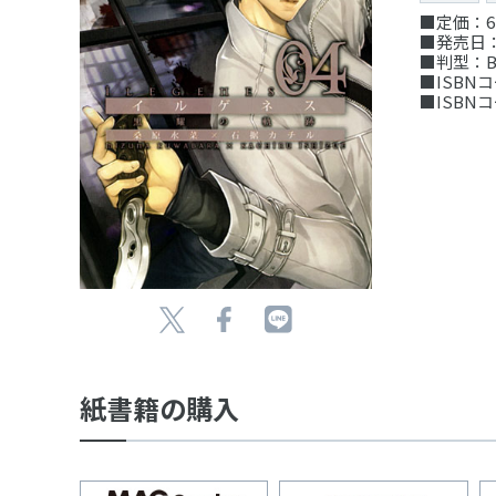
■定価：6
■発売日：
■判型：B
■ISBNコー
■ISBNコー
紙書籍の購入