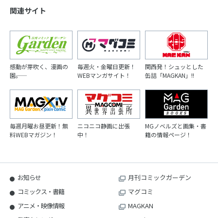
関連サイト
感動が芽吹く、漫画の
毎週火・金曜日更新！
関西発！シュッとした
園――。
WEBマンガサイト！
缶詰「MAGKAN」!!
毎週月曜お昼更新！無
ニコニコ静画に出張
MGノベルズと画集・書
料WEBマガジン！
中！
籍の情報ページ！
お知らせ
月刊コミックガーデン
コミックス・書籍
マグコミ
アニメ・映像情報
MAGKAN