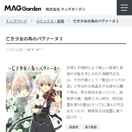
株式会社 マッグガーデン
トップページ
コミックス・書籍
亡き少女の為のパヴァーヌ 3
亡き少女の為のパヴァーヌ 3
こげどんぼ*
／ｺｹﾞﾄﾞﾝﾎﾞ*
天使との契約により美しい容姿と音
楽の才能を手に入れた相模竹之丸
は、その代償として『聖女(マリア)の
涙』と呼ばれる結晶を少女達の心臓
で育み、狩る使命を負っていた。加
賀奈々緒、島原ミネに続き、萩日加
里を第3の聖女(マリア)に選んだ竹之
丸だったが、無邪気な日加里に振り
回され…。
紙書籍
電子書籍