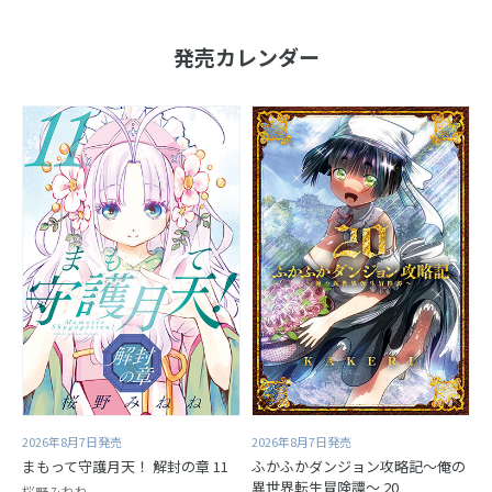
発売カレンダー
2026年8月7日発売
2026年8月7日発売
まもって守護月天！ 解封の章 11
ふかふかダンジョン攻略記～俺の
異世界転生冒険譚～ 20
桜野みねね