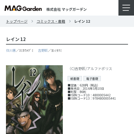
株式会社 マッグガーデン
トップページ
コミックス・書籍
レイン 12
レイン 12
住川惠
／ｽﾐｶﾜﾒｸﾞﾐ
吉野匠
／ﾖｼﾉﾀｸﾐ
（C)吉野匠/アルファポリス
紙書籍
電子書籍
■定価：628円（税込）
■発売日：2016年3月10日
■判型：B6判
■ISBNコード10：4800005442
■ISBNコード13：9784800005441