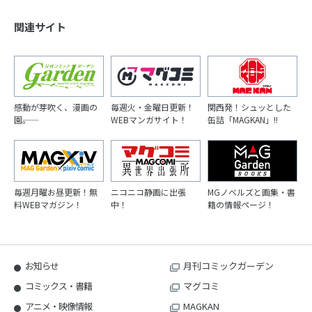
関連サイト
感動が芽吹く、漫画の
毎週火・金曜日更新！
関西発！シュッとした
園――。
WEBマンガサイト！
缶詰「MAGKAN」!!
毎週月曜お昼更新！無
ニコニコ静画に出張
MGノベルズと画集・書
料WEBマガジン！
中！
籍の情報ページ！
お知らせ
月刊コミックガーデン
コミックス・書籍
マグコミ
アニメ・映像情報
MAGKAN