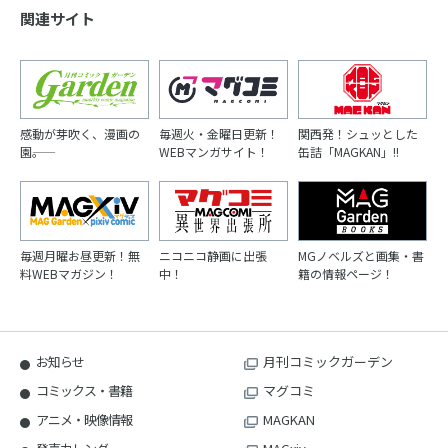
関連サイト
感動が芽吹く、漫画の
毎週火・金曜日更新！
関西発！シュッとした
園――。
WEBマンガサイト！
缶詰「MAGKAN」!!
毎週月曜お昼更新！無
ニコニコ静画に出張
MGノベルズと画集・書
料WEBマガジン！
中！
籍の情報ページ！
お知らせ
月刊コミックガーデン
コミックス・書籍
マグコミ
アニメ・映像情報
MAGKAN