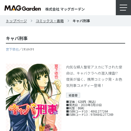
株式会社 マッグガーデン
トップページ
コミックス・書籍
キャバ刑事
キャバ刑事
宮下依也
／ﾐﾔｼﾀｲﾅﾘ
内気な婦人警官アスカに下された使
命は、キャバクラへの潜入捜査!?
俊英が描く、携帯コミック発・お色
気刑事コメディー登場！
紙書籍
■定価：628円（税込）
■発売日：2010年3月10日
■判型：B6判
■ISBNコード10：4861277264
■ISBNコード13：9784861277269