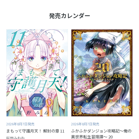
発売カレンダー
2026年8月7日発売
2026年8月7日発売
まもって守護月天！ 解封の章 11
ふかふかダンジョン攻略記～俺の
異世界転生冒険譚～ 20
桜野みねね