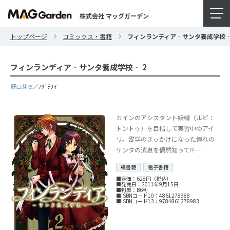
株式会社 マッグガーデン
トップページ
コミックス・書籍
フィンランディア‐サンタ養成学校‐
フィンランディア‐サンタ養成学校‐ 2
野口芽衣
／ﾉｸﾞﾁﾒｲ
カインのアシスタント妖精（ルビ：
トントゥ）を目指して実習中のアイ
リ。留学のきっかけになった憧れの
サンタの消息を偶然知って――!?
紙書籍
電子書籍
■定価：628円（税込）
■発売日：2011年9月15日
■判型：B6判
■ISBNコード10：4861278988
■ISBNコード13：9784861278983