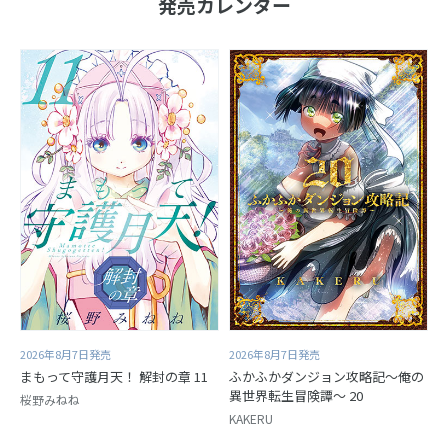
発売カレンダー
2026年8月7日発売
2026年8月7日発売
まもって守護月天！ 解封の章 11
ふかふかダンジョン攻略記～俺の
異世界転生冒険譚～ 20
桜野みねね
KAKERU