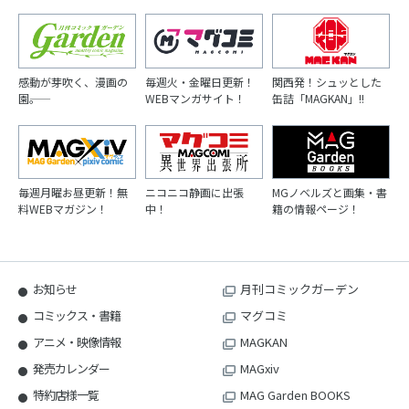
感動が芽吹く、漫画の
毎週火・金曜日更新！
関西発！シュッとした
園――。
WEBマンガサイト！
缶詰「MAGKAN」!!
毎週月曜お昼更新！無
ニコニコ静画に出張
MGノベルズと画集・書
料WEBマガジン！
中！
籍の情報ページ！
お知らせ
月刊コミックガーデン
コミックス・書籍
マグコミ
アニメ・映像情報
MAGKAN
発売カレンダー
MAGxiv
特約店様一覧
MAG Garden BOOKS