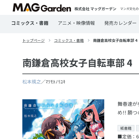
株式会社 マッグガーデン
マンガ文化の
コミックス・書籍
アニメ・映像情報
発売カレンダー
トップページ
コミックス・書籍
南鎌倉高校女子自転車部 4
南鎌倉高校女子自転車部 4
松本規之
／ﾏﾂﾓﾄﾉﾘﾕｷ
舞春達が
め!! 勝
紙書籍
■定価：6