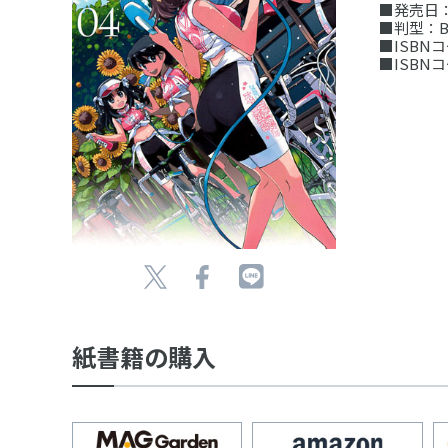
■発売日：2
■判型：B
■ISBNコー
■ISBNコー
紙書籍の購入