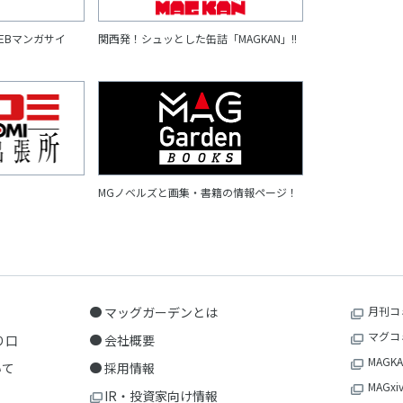
EBマンガサイ
関西発！シュッとした缶詰「MAGKAN」!!
MGノベルズと画集・書籍の情報ページ！
マッグガーデンとは
月刊コ
マグコ
り口
会社概要
MAGKA
いて
採用情報
MAGxi
IR・投資家向け情報