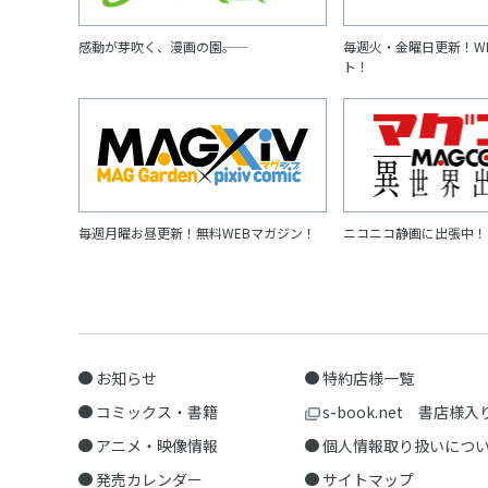
感動が芽吹く、漫画の園――。
毎週火・金曜日更新！W
ト！
毎週月曜お昼更新！無料WEBマガジン！
ニコニコ静画に出張中！
お知らせ
特約店様一覧
コミックス・書籍
s-book.net 書店様入
アニメ・映像情報
個人情報取り扱いにつ
発売カレンダー
サイトマップ