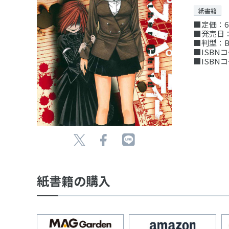
紙書籍
■定価：6
■発売日：
■判型：B
■ISBNコー
■ISBNコー
紙書籍の購入