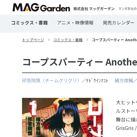
株式会社 マッグガーデン
マンガ文化の
コミックス・書籍
アニメ・映像情報
発売カレンダー
トップページ
コミックス・書籍
コープスパーティー Another 
コープスパーティー Another 
祁答院慎（チームグリグリ）
／ｹﾄﾞｳｲﾝﾏｺﾄ
緒方俊輔
／
大ヒット
ルストー
舞台に描か
GrisGris /