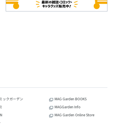
ミックガーデン
MAG Garden BOOKS
ミ
MAGGarden Info
N
MAG Garden Online Store
v