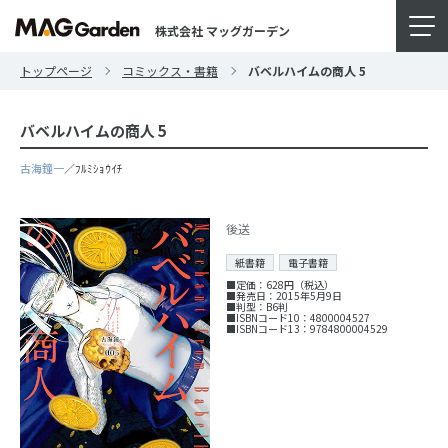
株式会社 マッグガーデン
トップページ
コミックス・書籍
バベルハイムの商人 5
バベルハイムの商人 5
古海鐘一
／ﾌﾙﾐｼｮｳｲﾁ
後送
紙書籍
電子書籍
■定価：628円（税込）
■発売日：2015年5月9日
■判型：B6判
■ISBNコード10：4800004527
■ISBNコード13：9784800004529