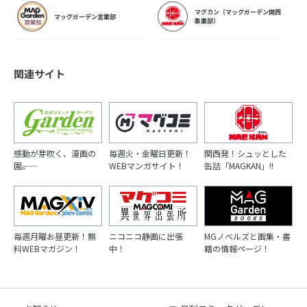
マグカン（マッグガーデン関西
マッグガーデン営業部
事業部）
関連サイト
感動が芽吹く、漫画の
毎週火・金曜日更新！
関西発！シュッとした
園――。
WEBマンガサイト！
缶詰「MAGKAN」!!
毎週月曜お昼更新！無
ニコニコ静画に出張
MGノベルズと画集・書
料WEBマガジン！
中！
籍の情報ページ！