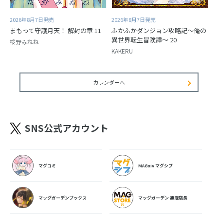
2026年8月7日発売
2026年8月7日発売
まもって守護月天！ 解封の章 11
ふかふかダンジョン攻略記～俺の
異世界転生冒険譚～ 20
桜野みねね
KAKERU
カレンダーへ
SNS公式アカウント
マグコミ
MAGxiv マグシブ
マッグガーデンブックス
マッグガーデン 通販店長