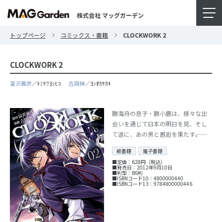
株式会社 マッグガーデン
トップページ
コミックス・書籍
CLOCKWORK 2
CLOCKWORK 2
富沢義彦
／ﾄﾐｻﾜﾖｼﾋｺ
吉岡榊
／ﾖｼｵｶｻｶｷ
勝海舟の息子・勝小鹿は、様々な出
会いを通じて日本の明日を見、そし
て遂に、あの男と邂逅を果たす――。
紙書籍
電子書籍
■定価：628円（税込）
■発売日：2012年9月10日
■判型：B6判
■ISBNコード10：4800000440
■ISBNコード13：9784800000446