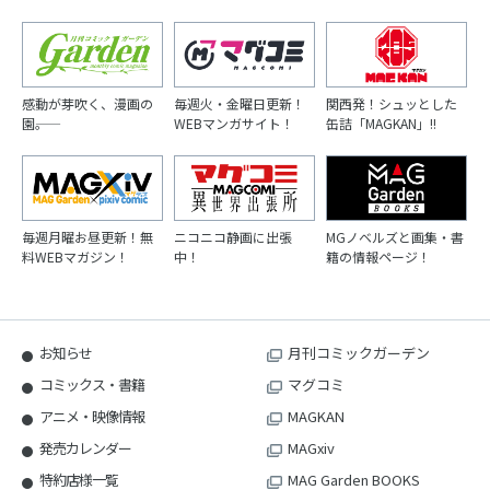
感動が芽吹く、漫画の
毎週火・金曜日更新！
関西発！シュッとした
園――。
WEBマンガサイト！
缶詰「MAGKAN」!!
毎週月曜お昼更新！無
ニコニコ静画に出張
MGノベルズと画集・書
料WEBマガジン！
中！
籍の情報ページ！
お知らせ
月刊コミックガーデン
コミックス・書籍
マグコミ
アニメ・映像情報
MAGKAN
発売カレンダー
MAGxiv
特約店様一覧
MAG Garden BOOKS