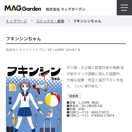
株式会社 マッグガーデン
トップページ
コミックス・書籍
フキンシンちゃん
フキンシンちゃん
長嶋有とダイナマイトプロ
／ﾅｶﾞｼﾏﾕｳﾄﾀﾞｲﾅﾏｲﾄﾌﾟﾛ
芥川賞・大江健三郎賞作家の長嶋 有
が初のマンガ連載に挑んだ話題作。
大幅な加筆・修正と描き下ろしを加
え、ついに単行本化！
紙書籍
■定価：1,320円（税込）
■発売日：2012年4月14日
■判型：A5判
■ISBNコード10：4861279879
■ISBNコード13：9784861279874