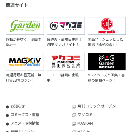
関連サイト
感動が芽吹く、漫画の
毎週火・金曜日更新！
関西発！シュッとした
園――。
WEBマンガサイト！
缶詰「MAGKAN」!!
毎週月曜お昼更新！無
ニコニコ静画に出張
MGノベルズと画集・書
料WEBマガジン！
中！
籍の情報ページ！
お知らせ
月刊コミックガーデン
コミックス・書籍
マグコミ
アニメ・映像情報
MAGKAN
発売カレンダー
MAGxiv