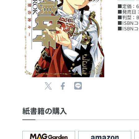
■定価：6
■発売日：
■判型：B
■ISBNコー
■ISBNコー
紙書籍の購入