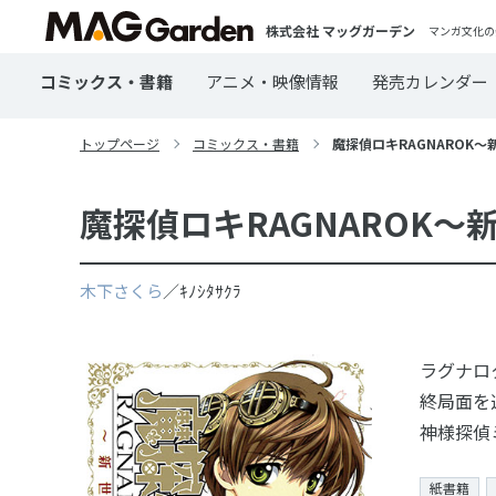
株式会社 マッグガーデン
マンガ文化の
コミックス・書籍
アニメ・映像情報
発売カレンダー
トップページ
コミックス・書籍
魔探偵ロキRAGNAROK～
魔探偵ロキRAGNAROK～
木下さくら
／ｷﾉｼﾀｻｸﾗ
ラグナロ
終局面を
神様探偵
紙書籍