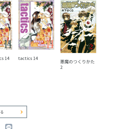
s 14
tactics 14
博士の不可解
悪魔のつくりかた
宴
2
る