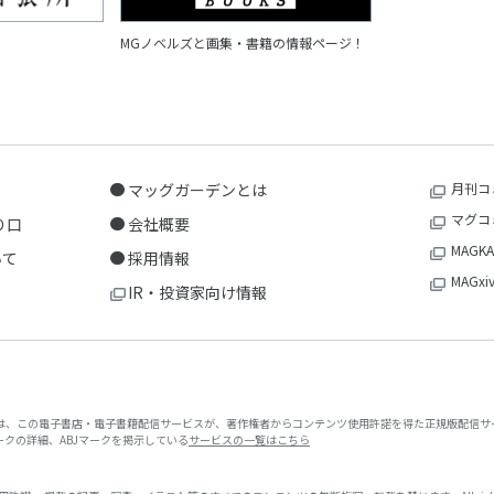
MGノベルズと画集・書籍の情報ページ！
マッグガーデンとは
月刊コ
マグコ
り口
会社概要
MAGKA
いて
採用情報
MAGxi
IR・投資家向け情報
クは、この電子書店・電子書籍配信サービスが、著作権者からコンテンツ使用許諾を得た正規版配信サー
マークの詳細、ABJマークを掲示している
サービスの一覧はこちら