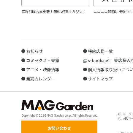
毎週月曜お昼更新！無料WEBマガジン！
ニコニコ静画に出張中！
お知らせ
特約店様一覧
コミックス・書籍
s-book.net 書店様入
アニメ・映像情報
個人情報取り扱いにつ
発売カレンダー
サイトマップ
ABJマー
Copyright © 2026 MAG Garden corp. All rights Reserved.
す。ABJ
お問い合わせ