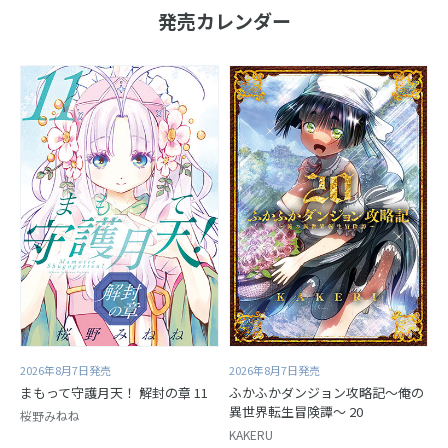
発売カレンダー
2026年8月7日発売
2026年8月7日発売
まもって守護月天！ 解封の章 11
ふかふかダンジョン攻略記～俺の
異世界転生冒険譚～ 20
桜野みねね
KAKERU