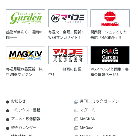
感動が芽吹く、漫画の
毎週火・金曜日更新！
関西発！シュッとした
園――。
WEBマンガサイト！
缶詰「MAGKAN」!!
毎週月曜お昼更新！無
ニコニコ静画に出張
MGノベルズと画集・書
料WEBマガジン！
中！
籍の情報ページ！
お知らせ
月刊コミックガーデン
コミックス・書籍
マグコミ
アニメ・映像情報
MAGKAN
発売カレンダー
MAGxiv