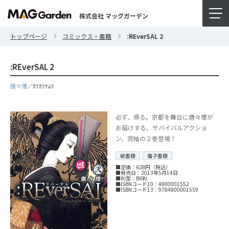
株式会社 マッグガーデン
トップページ
コミックス・書籍
:REverSAL 2
:REverSAL 2
唐々煙
／ｶﾗｶﾗｹﾑﾘ
必ず、帰る。京都を舞台に唐々煙が
お届けする、サバイバルアクショ
ン、完結の２巻登場！
紙書籍
電子書籍
■定価：628円（税込）
■発売日：2013年5月14日
■判型：B6判
■ISBNコード10：4800001552
■ISBNコード13：9784800001559