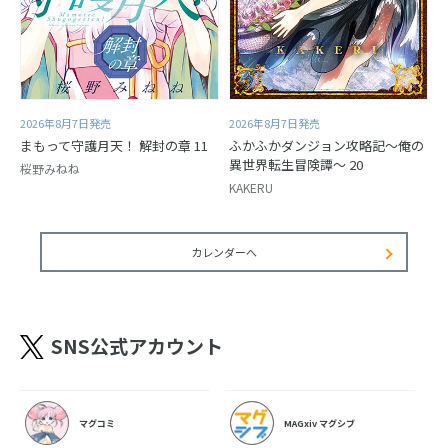
2026年8月7日発売
2026年8月7日発売
まもって守護月天！ 解封の章 11
ふかふかダンジョン攻略記～俺の
異世界転生冒険譚～ 20
桜野みねね
KAKERU
カレンダーへ
SNS公式アカウント
マグコミ
MAGxiv マグシブ