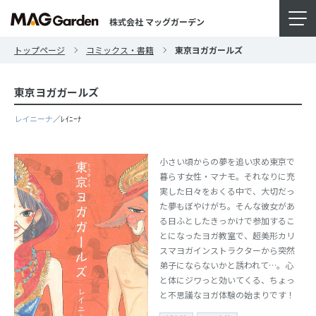
株式会社 マッグガーデン
トップページ
コミックス・書籍
東京ヨガガールズ
東京ヨガガールズ
レイニーナ
／ﾚｲﾆｰﾅ
小さい頃からの夢を追い求め東京で
暮らす女性・マナモ。それなりに充
実した日々をおくる中で、大切だっ
た夢もぼやけがち。そんな彼女があ
る日ふとしたきっかけで参加するこ
とになったヨガ教室で、超美形カリ
スマヨガインストラクターから突然
弟子にならないかと誘われて…。心
と体にジワっと効いてくる、ちょっ
と不思議なヨガ体験の始まりです！