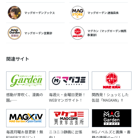
マッグガーデンブックス
マッグガーデン 通販店長
マグカン（マッグガーデン関西
マッグガーデン営業部
事業部）
関連サイト
感動が芽吹く、漫画の
毎週火・金曜日更新！
関西発！シュッとした
園――。
WEBマンガサイト！
缶詰「MAGKAN」!!
毎週月曜お昼更新！無
ニコニコ静画に出張
MGノベルズと画集・書
料WEBマガジン！
中！
籍の情報ページ！