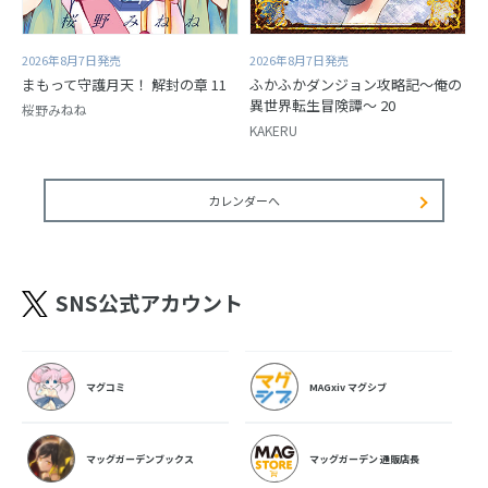
2026年8月7日発売
2026年8月7日発売
まもって守護月天！ 解封の章 11
ふかふかダンジョン攻略記～俺の
異世界転生冒険譚～ 20
桜野みねね
KAKERU
カレンダーへ
SNS公式アカウント
マグコミ
MAGxiv マグシブ
マッグガーデンブックス
マッグガーデン 通販店長