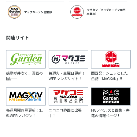
マグカン（マッグガーデン関西
マッグガーデン営業部
事業部）
関連サイト
感動が芽吹く、漫画の
毎週火・金曜日更新！
関西発！シュッとした
園――。
WEBマンガサイト！
缶詰「MAGKAN」!!
毎週月曜お昼更新！無
ニコニコ静画に出張
MGノベルズと画集・書
料WEBマガジン！
中！
籍の情報ページ！