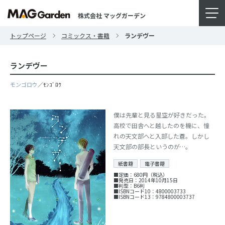
株式会社 マッグガーデン
トップページ
コミックス・書籍
ランデヴー
ランデヴー
モンゴロウ
／ﾓﾝｺﾞﾛｳ
僕は先輩と見る星空が好きだった。
高校で田舎へと越したのを機に、憧
れの天文部へと入部した蒼。しかし
天文部の部長というのが…。
紙書籍
電子書籍
■定価：680円（税込）
■発売日：2014年10月15日
■判型：B6判
■ISBNコード10：4800003733
■ISBNコード13：9784800003737