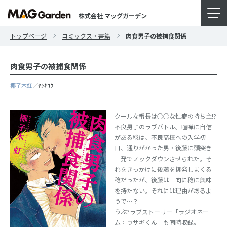
株式会社 マッグガーデン
トップページ
コミックス・書籍
肉食男子の被捕食関係
肉食男子の被捕食関係
椰子木虹
／ﾔｼｷｺｳ
クールな番長は○○な性癖の持ち主!?
不良男子のラブバトル。喧嘩に自信
がある稔は、不良高校への入学初
日、通りがかった男・後藤に頭突き
一発でノックダウンさせられた。そ
れをきっかけに後藤を挑発しまくる
稔だったが、後藤は一向に稔に興味
を持たない。それには理由があるよ
うで…？
うぶ?ラブストーリー「ラジオネー
ム：ウサギくん」も同時収録。