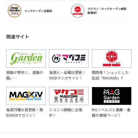
マグカン（マッグガーデン関西
マッグガーデン営業部
事業部）
関連サイト
感動が芽吹く、漫画の
毎週火・金曜日更新！
関西発！シュッとした
園――。
WEBマンガサイト！
缶詰「MAGKAN」!!
毎週月曜お昼更新！無
ニコニコ静画に出張
MGノベルズと画集・書
料WEBマガジン！
中！
籍の情報ページ！