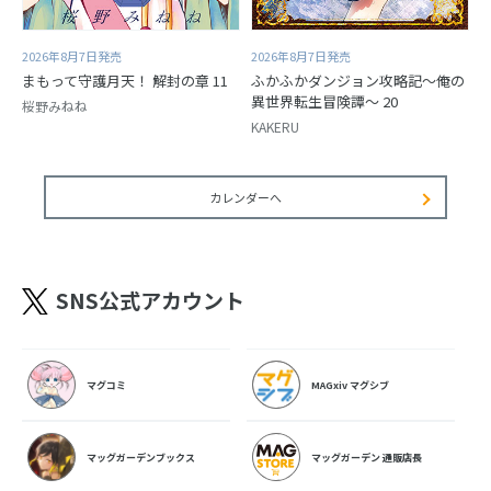
2026年8月7日発売
2026年8月7日発売
まもって守護月天！ 解封の章 11
ふかふかダンジョン攻略記～俺の
異世界転生冒険譚～ 20
桜野みねね
KAKERU
カレンダーへ
SNS公式アカウント
マグコミ
MAGxiv マグシブ
マッグガーデンブックス
マッグガーデン 通販店長