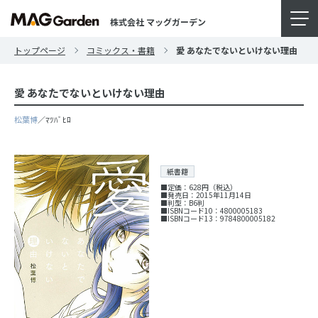
株式会社 マッグガーデン
トップページ
コミックス・書籍
愛 あなたでないといけない理由
愛 あなたでないといけない理由
松葉博
／ﾏﾂﾊﾞﾋﾛ
紙書籍
■定価：628円（税込）
■発売日：2015年11月14日
■判型：B6判
■ISBNコード10：4800005183
■ISBNコード13：9784800005182