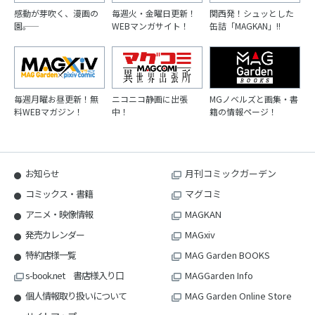
感動が芽吹く、漫画の
毎週火・金曜日更新！
関西発！シュッとした
園――。
WEBマンガサイト！
缶詰「MAGKAN」!!
毎週月曜お昼更新！無
ニコニコ静画に出張
MGノベルズと画集・書
料WEBマガジン！
中！
籍の情報ページ！
お知らせ
月刊コミックガーデン
コミックス・書籍
マグコミ
アニメ・映像情報
MAGKAN
発売カレンダー
MAGxiv
特約店様一覧
MAG Garden BOOKS
s-book.net 書店様入り口
MAGGarden Info
個人情報取り扱いについて
MAG Garden Online Store