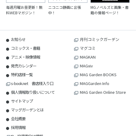
毎週月曜お昼更新！無
ニコニコ静画に出張
MGノベルズと画集・書
料WEBマガジン！
中！
籍の情報ページ！
お知らせ
月刊コミックガーデン
コミックス・書籍
マグコミ
アニメ・映像情報
MAGKAN
発売カレンダー
MAGxiv
特約店様一覧
MAG Garden BOOKS
s-book.net 書店様入り口
MAGGarden Info
個人情報取り扱いについて
MAG Garden Online Store
サイトマップ
マッグガーデンとは
会社概要
採用情報