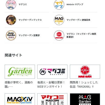
マグコミ
MAGxiv マグシブ
マッグガーデンブックス
マッグガーデン 通販店長
マグカン（マッグガーデン関西
マッグガーデン営業部
事業部）
関連サイト
感動が芽吹く、漫画の
毎週火・金曜日更新！
関西発！シュッとした
園――。
WEBマンガサイト！
缶詰「MAGKAN」!!