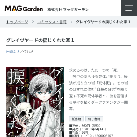
株式会社 マッグガーデン
トップページ
コミックス・書籍
グレイヴヤードの捩じくれた家 1
グレイヴヤードの捩じくれた家 1
岩崎ネリ
／ｲﾜｻｷﾈﾘ
求めるのは、ただ一つの「死」
世界中のあらゆる死体が集まり、経
済が成り立つ街「死体街」。その街
のはずれに住む”自殺の研究”を繰り
返す不死の死体学者と、彼を盲信す
る墓守を描くダークファンタジー開
幕。
紙書籍
電子書籍
■定価：660円（税込）
■発売日：2019年6月14日
■判型：B6判
■ISBNコード10：4800008697