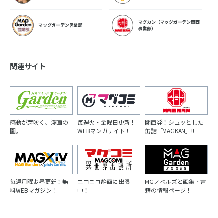
マグカン（マッグガーデン関西
マッグガーデン営業部
事業部）
関連サイト
感動が芽吹く、漫画の
毎週火・金曜日更新！
関西発！シュッとした
園――。
WEBマンガサイト！
缶詰「MAGKAN」!!
毎週月曜お昼更新！無
ニコニコ静画に出張
MGノベルズと画集・書
料WEBマガジン！
中！
籍の情報ページ！