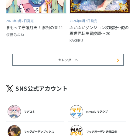
2026年8月7日発売
2026年8月7日発売
まもって守護月天！ 解封の章 11
ふかふかダンジョン攻略記～俺の
異世界転生冒険譚～ 20
桜野みねね
KAKERU
カレンダーへ
SNS公式アカウント
マグコミ
MAGxiv マグシブ
マッグガーデンブックス
マッグガーデン 通販店長