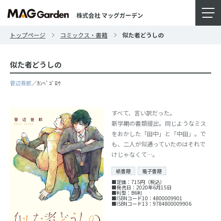
株式会社 マッグガーデン
トップページ
コミックス・書籍
似た者どうしの
似た者どうしの
菅辺吾郎
／ｶﾝﾍﾞｺﾞﾛｳ
すべて、言い訳だった。
新学期の書類提出。同じようなミス
をおかした「田中」と「中田」。で
も、二人が似通っていたのはそれで
けじゃなくて…。
紙書籍
電子書籍
■定価：715円（税込）
■発売日：2020年6月15日
■判型：B6判
■ISBNコード10：4800009901
■ISBNコード13：9784800009906