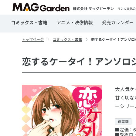
株式会社 マッグガーデン
マンガ文化の
コミックス・書籍
アニメ・映像情報
発売カレンダー
トップページ
コミックス・書籍
恋するケータイ！アンソロジー
恋するケータイ！アンソロジー
大人気ケ
甘く切な
ーシリー
紙書籍
■定価：6
■発売日：