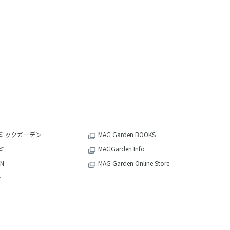
ミックガーデン
MAG Garden BOOKS
ミ
MAGGarden Info
N
MAG Garden Online Store
v