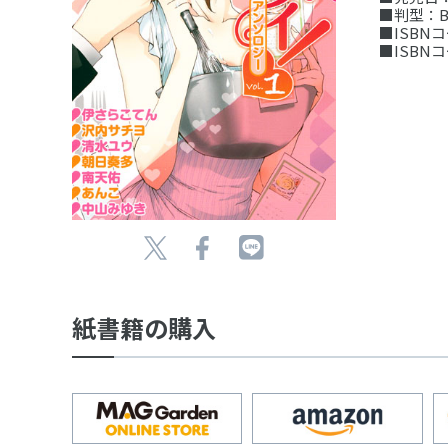
■判型：B
■ISBNコー
■ISBNコー
紙書籍の購入