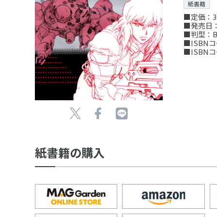
紙書籍
■定価：3
■発売日：
■判型：B
■ISBNコー
■ISBNコー
紙書籍の購入