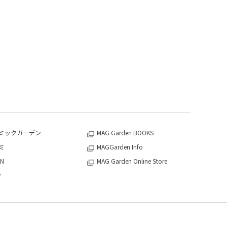
ミックガーデン
MAG Garden BOOKS
ミ
MAGGarden Info
N
MAG Garden Online Store
v