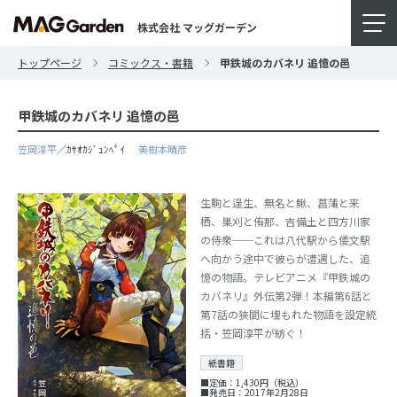
株式会社 マッグガーデン
トップページ
コミックス・書籍
甲鉄城のカバネリ 追憶の邑
甲鉄城のカバネリ 追憶の邑
笠岡淳平
／ｶｻｵｶｼﾞｭﾝﾍﾟｲ
美樹本晴彦
生駒と逞生、無名と鰍、菖蒲と来
栖、巣刈と侑那、吉備土と四方川家
の侍衆──これは八代駅から倭文駅
へ向かう途中で彼らが遭遇した、追
憶の物語。テレビアニメ『甲鉄城の
カバネリ』外伝第2弾！本編第6話と
第7話の狭間に埋もれた物語を設定統
括・笠岡淳平が紡ぐ！
紙書籍
■定価：1,430円（税込）
■発売日：2017年2月28日