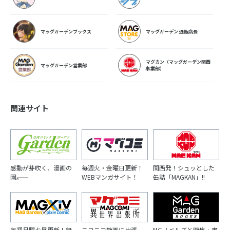
マッグガーデンブックス
マッグガーデン 通販店長
マグカン（マッグガーデン関西
マッグガーデン営業部
事業部）
関連サイト
感動が芽吹く、漫画の
毎週火・金曜日更新！
関西発！シュッとした
園――。
WEBマンガサイト！
缶詰「MAGKAN」!!
毎週月曜お昼更新！無
ニコニコ静画に出張
MGノベルズと画集・書