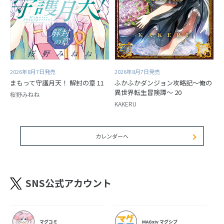
2026年8月7日発売
2026年8月7日発売
まもって守護月天！ 解封の章 11
ふかふかダンジョン攻略記～俺の
異世界転生冒険譚～ 20
桜野みねね
KAKERU
カレンダーへ
SNS公式アカウント
マグコミ
MAGxiv マグシブ