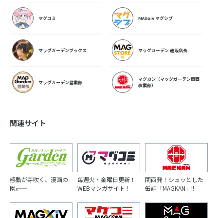
マグコミ
MAGxiv マグシブ
マッグガーデンブックス
マッグガーデン 通販店長
マグカン（マッグガーデン関西
マッグガーデン営業部
事業部）
関連サイト
感動が芽吹く、漫画の
毎週火・金曜日更新！
関西発！シュッとした
園――。
WEBマンガサイト！
缶詰「MAGKAN」!!