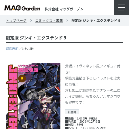
株式会社 マッグガーデン
トップページ
コミックス・書籍
限定版 ジンキ・エクステンド 9
限定版 ジンキ・エクステンド 9
綱島志朗
／ﾂﾅｼﾏｼﾛｳ
黄坂ルイヴィネット風フィギュア付
き!!
綱島先生描き下ろしイラストを忠実
に再現！
汚し加工が施されたナナツーの上に
ルイが鎮座。もちろんアルマジロウ
も健在です！
紙書籍
■価格：1,676円（税込）
■発売日：2006年12月9日
■判型：B6判
■ISBNコード10：4861272998