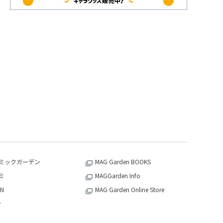
ミックガーデン
MAG Garden BOOKS
ミ
MAGGarden Info
N
MAG Garden Online Store
v