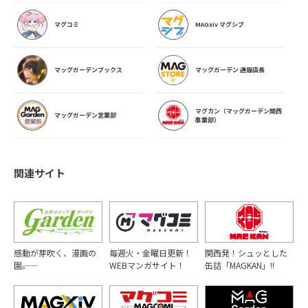
マグコミ
MAGxiv マグシブ
マッグガーデンブックス
マッグガーデン 通販店長
マグカン（マッグガーデン関西
マッグガーデン営業部
事業部）
関連サイト
感動が芽吹く、漫画の
毎週火・金曜日更新！
関西発！シュッとした
園――。
WEBマンガサイト！
缶詰「MAGKAN」!!