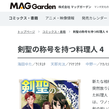
株式会社 マッグガーデン
マンガ文化の
コミックス・書籍
アニメ・映像情報
発売カレンダー
トップページ
コミックス・書籍
剣聖の称号を持つ料理人 4
剣聖の称号を持つ料理人 4
海田ゆた
／ｳﾐﾀﾕﾀ
天那光汰
／ｱﾏﾅｺｳﾀ
中野一
／ﾅｶﾉ
新たな相
突然放り
た料理人
は、ワノ
剣の担い