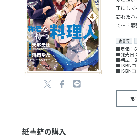
丁にして
訪れたハ
で…？最
紙書籍
■定価：6
■発売日：
■判型：B
■ISBNコー
■ISBNコー
第
紙書籍の購入