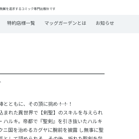
発展を追求するコミック専門出版社です
特約店様一覧
マッグガーデンとは
お知らせ
ﾋﾄ
棒とともに、その頂に挑め――！！！
込まれた異世界で【剣聖】のスキルを与えられ
・ハルキ。帝都で『聖剣』を引き抜いたハルキ
クニ国を治めるカグヤに腕前を披露 し無事に聖
手として認められる。その後、折れた聖剣を包