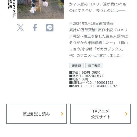
か？ 未熟なロメリア達が兵(つわも
の)と向き合い、喪うものとは――。
※2024年9月10日追加情報
累計40万部突破!! 原作小説『ロメリ
ア戦記〜魔王を倒した後も人類やば
そうだから軍隊組織した〜』（有山
リョウ/小学館「ガガガブックス」
刊）のアニメ化が決定しました！
紙書籍
電子書籍
■定価：660円（税込）
■発売日：2022年4月7日
■判型：B6判
■ISBNコード10：4800011922
■ISBNコード13：9784800011923
TVアニメ
第1話 試し読み
公式サイト