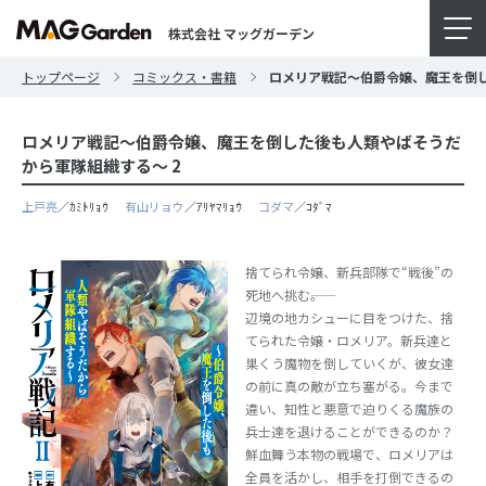
株式会社 マッグガーデン
トップページ
コミックス・書籍
ロメリア戦記～伯爵令嬢、魔王を倒し
ロメリア戦記～伯爵令嬢、魔王を倒した後も人類やばそうだ
から軍隊組織する～ 2
上戸亮
／ｶﾐﾄﾘｮｳ
有山リョウ
／ｱﾘﾔﾏﾘｮｳ
コダマ
／ｺﾀﾞﾏ
捨てられ令嬢、新兵部隊で“戦後”の
死地へ挑む――。
辺境の地カシューに目をつけた、捨
てられた令嬢・ロメリア。新兵達と
巣くう魔物を倒していくが、彼女達
の前に真の敵が立ち塞がる。今まで
違い、知性と悪意で迫りくる魔族の
兵士達を退けることができるのか？
鮮血舞う本物の戦場で、ロメリアは
全員を活かし、相手を打倒できるの