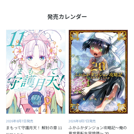
発売カレンダー
2026年8月7日発売
2026年8月7日発売
まもって守護月天！ 解封の章 11
ふかふかダンジョン攻略記～俺の
異世界転生冒険譚～ 20