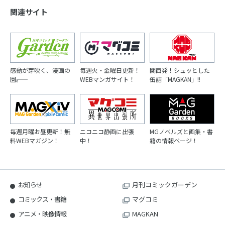
関連サイト
感動が芽吹く、漫画の
毎週火・金曜日更新！
関西発！シュッとした
園――。
WEBマンガサイト！
缶詰「MAGKAN」!!
毎週月曜お昼更新！無
ニコニコ静画に出張
MGノベルズと画集・書
料WEBマガジン！
中！
籍の情報ページ！
お知らせ
月刊コミックガーデン
コミックス・書籍
マグコミ
アニメ・映像情報
MAGKAN