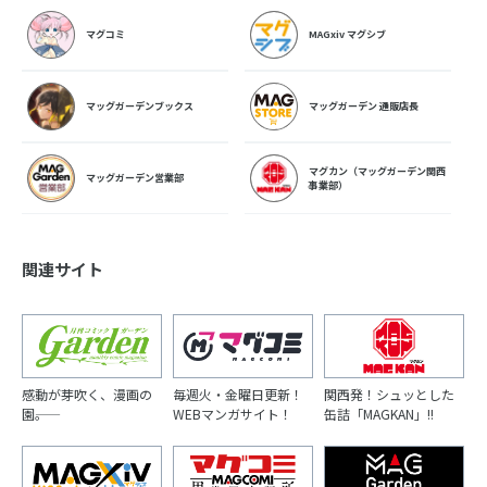
マグコミ
MAGxiv マグシブ
マッグガーデンブックス
マッグガーデン 通販店長
マグカン（マッグガーデン関西
マッグガーデン営業部
事業部）
関連サイト
感動が芽吹く、漫画の
毎週火・金曜日更新！
関西発！シュッとした
園――。
WEBマンガサイト！
缶詰「MAGKAN」!!