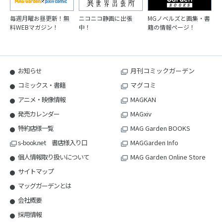
毎週月曜お昼更新！無
ニコニコ静画に出張
MGノベルズと画集・書
料WEBマガジン！
中！
籍の情報ページ！
お知らせ
月刊コミックガーデン
コミックス・書籍
マグコミ
アニメ・映像情報
MAGKAN
発売カレンダー
MAGxiv
特約店様一覧
MAG Garden BOOKS
s-book.net 書店様入り口
MAGGarden Info
個人情報取り扱いについて
MAG Garden Online Store
サイトマップ
マッグガーデンとは
会社概要
採用情報