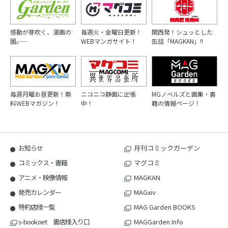
感動が芽吹く、漫画の
毎週火・金曜日更新！
関西発！シュッとした
園――。
WEBマンガサイト！
缶詰「MAGKAN」!!
毎週月曜お昼更新！無
ニコニコ静画に出張
MGノベルズと画集・書
料WEBマガジン！
中！
籍の情報ページ！
お知らせ
月刊コミックガーデン
コミックス・書籍
マグコミ
アニメ・映像情報
MAGKAN
発売カレンダー
MAGxiv
特約店様一覧
MAG Garden BOOKS
s-book.net 書店様入り口
MAGGarden Info