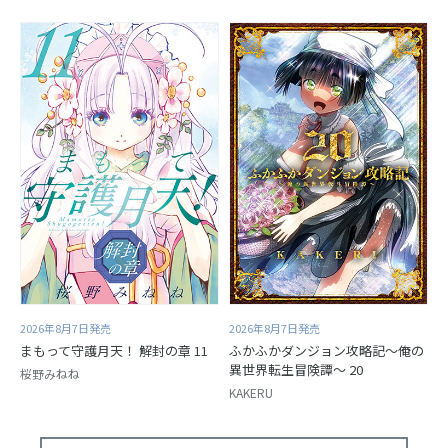
2026年8月7日発売
2026年8月7日発売
まもって守護月天！ 解封の章 11
ふかふかダンジョン攻略記～俺の
異世界転生冒険譚～ 20
桜野みねね
KAKERU