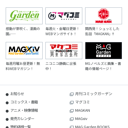
感動が芽吹く、漫画の
毎週火・金曜日更新！
関西発！シュッとした
園――。
WEBマンガサイト！
缶詰「MAGKAN」!!
毎週月曜お昼更新！無
ニコニコ静画に出張
MGノベルズと画集・書
料WEBマガジン！
中！
籍の情報ページ！
お知らせ
月刊コミックガーデン
コミックス・書籍
マグコミ
アニメ・映像情報
MAGKAN
発売カレンダー
MAGxiv
特約店様一覧
MAG Garden BOOKS